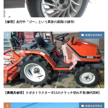
【修理】走行中「ゴー」という異音の原因(小諸市)
農機具修理事例
【農機具修理】クボタトラクター B52のクラッチ切れ不良(御代田町)
農機具修理事例