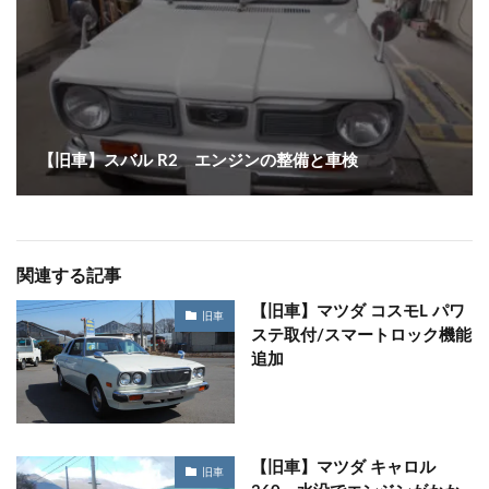
【旧車】スバル R2 エンジンの整備と車検
関連する記事
【旧車】マツダ コスモL パワ
旧車
ステ取付/スマートロック機能
追加
【旧車】マツダ キャロル
旧車