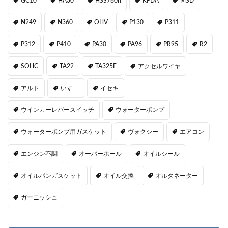
GC10
HA30
HSS760n
KPDA
MSD
N249
N360
OHV
P130
P311
P312
P410
PA30
PA96
PR95
R2
SOHC
TA22
TA325F
アクセルワイヤ
アルト
いすゞ
イセキ
ウインカーレバースイッチ
ウォーターポンプ
ウォーターポンプ用ガスケット
ヴォクシー
エアコン
エンジン不調
オーバーホール
オイルシール
オイルパンガスケット
オイル交換
オルタネーター
ガーニッシュ