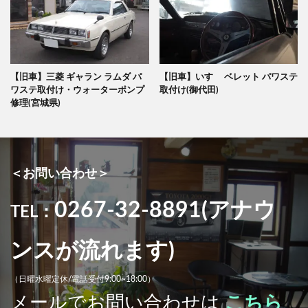
【旧車】三菱 ギャラン ラムダ パ
【旧車】いすゞ ベレット パワステ
ワステ取付け・ウォーターポンプ
取付け(御代田)
修理(宮城県)
＜お問い合わせ＞
0267-32-8891(アナウ
TEL：
ンスが流れます)
（日曜水曜定休/電話受付9:00~18:00）
メールでお問い合わせは
こちら