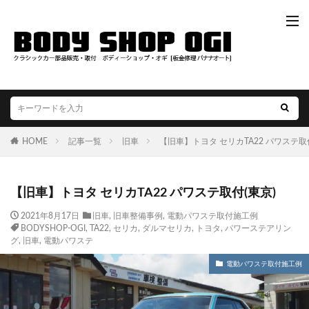
HOME
記事一覧
旧車
【旧車】トヨタ セリカTA22 パワステ取付
【旧車】トヨタ セリカTA22 パワステ取付(東京)
2021年8月17日
旧車
,
旧車整備事例
,
電動パワステ取付施工例
BODYSHOP-OGI
,
TA22
,
セリカ
,
ダルマセリカ
,
トヨタ
,
パワーステアリン
グ
,
旧車
,
電動パワステ
電動パワステ取付施工例