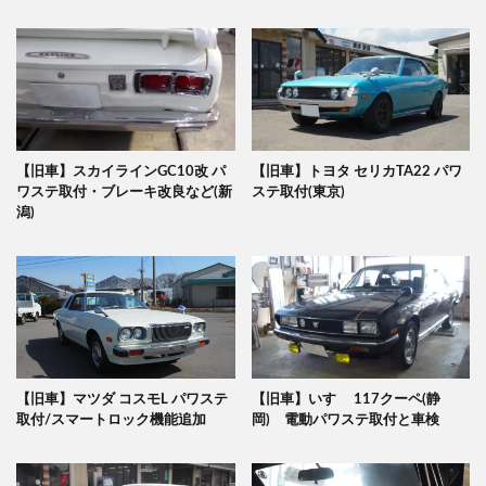
【旧車】スカイラインGC10改 パ
【旧車】トヨタ セリカTA22 パワ
ワステ取付・ブレーキ改良など(新
ステ取付(東京)
潟)
【旧車】マツダ コスモL パワステ
【旧車】いすゞ 117クーペ(静
取付/スマートロック機能追加
岡) 電動パワステ取付と車検