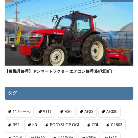
【農機具修理】ヤンマートラクター エアコン修理(御代田町)
タグ
117クーペ
911T
A30
AF33
AF330
B52
bB
BODYSHOP-OGI
CDI
G180Z