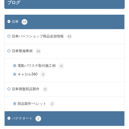
ブログ
旧車
18
旧車パーツショップ商品追加情報
43
旧車整備事例
16
電動パワステ取付施工例
6
キャロル360
4
旧車廃盤部品製作
0
部品製作-ベレット
2
バナナオート
2