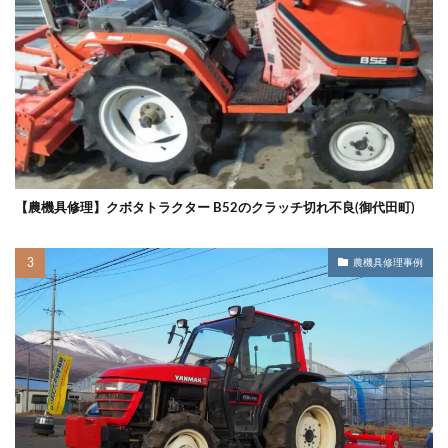
【農機具修理】クボタトラクター B52のクラッチ切れ不良(御代田町)
農機具修理事例