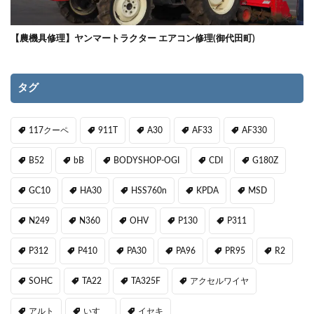
【農機具修理】ヤンマートラクター エアコン修理(御代田町)
タグ
117クーペ
911T
A30
AF33
AF330
B52
bB
BODYSHOP-OGI
CDI
G180Z
GC10
HA30
HSS760n
KPDA
MSD
N249
N360
OHV
P130
P311
P312
P410
PA30
PA96
PR95
R2
SOHC
TA22
TA325F
アクセルワイヤ
アルト
いすゞ
イセキ