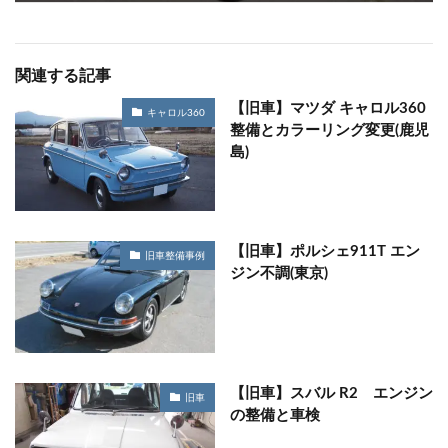
関連する記事
【旧車】マツダ キャロル360
キャロル360
整備とカラーリング変更(鹿児
島)
【旧車】ポルシェ911T エン
旧車整備事例
ジン不調(東京)
【旧車】スバル R2 エンジン
旧車
の整備と車検