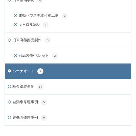
旧車整備事例
16
電動パワステ取付施工例
6
キャロル360
4
旧車廃盤部品製作
0
部品製作-ベレット
2
バナナオート
2
板金塗装事例
14
自動車修理事例
5
農機具修理事例
9