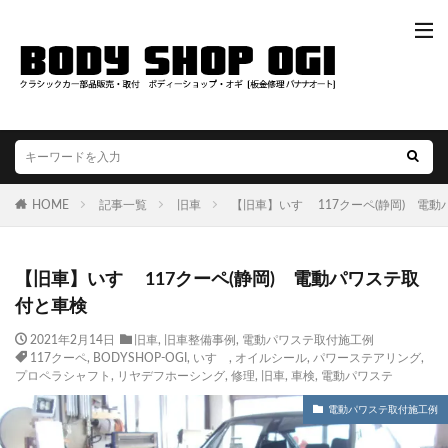
HOME
記事一覧
旧車
【旧車】いすゞ 117クーペ(静岡) 電
【旧車】いすゞ 117クーペ(静岡) 電動パワステ取
付と車検
2021年2月14日
旧車
,
旧車整備事例
,
電動パワステ取付施工例
117クーペ
,
BODYSHOP-OGI
,
いすゞ
,
オイルシール
,
パワーステアリング
,
プロペラシャフト
,
リヤデフホーシング
,
修理
,
旧車
,
車検
,
電動パワステ
電動パワステ取付施工例