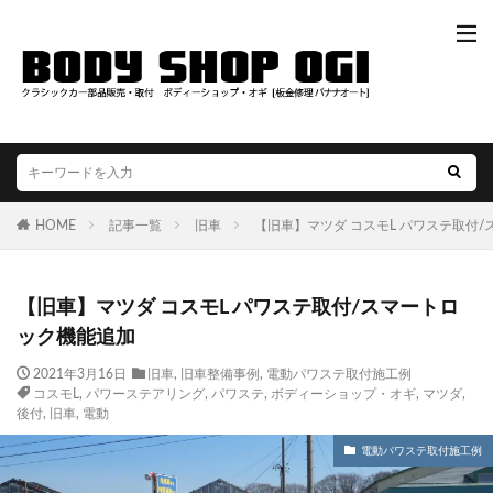
HOME
記事一覧
旧車
【旧車】マツダ コスモL パワステ取付
【旧車】マツダ コスモL パワステ取付/スマートロ
ック機能追加
2021年3月16日
旧車
,
旧車整備事例
,
電動パワステ取付施工例
コスモL
,
パワーステアリング
,
パワステ
,
ボディーショップ・オギ
,
マツダ
,
後付
,
旧車
,
電動
電動パワステ取付施工例