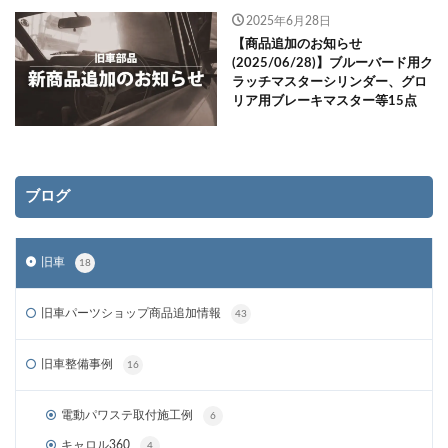
2025年6月28日
【商品追加のお知らせ
(2025/06/28)】ブルーバード用ク
ラッチマスターシリンダー、グロ
リア用ブレーキマスター等15点
ブログ
旧車
18
旧車パーツショップ商品追加情報
43
旧車整備事例
16
電動パワステ取付施工例
6
キャロル360
4