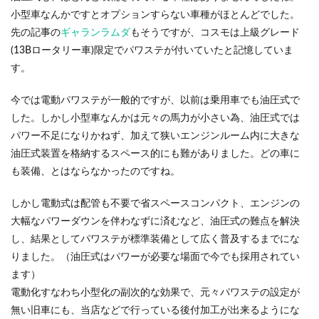
小型車なんかですとオプションすらない車種がほとんどでした。
先の記事の
ギャランラムダ
もそうですが、コスモは上級グレード
(13Bロータリー車)限定でパワステが付いていたと記憶していま
す。
今では電動パワステが一般的ですが、以前は乗用車でも油圧式で
した。しかし小型車なんかは元々の馬力が小さい為、油圧式では
パワー不足になりかねず、加えて狭いエンジンルーム内に大きな
油圧式装置を格納するスペース的にも難がありました。どの車に
も装備、とはならなかったのですね。
しかし電動式は配管も不要で省スペースコンパクト、エンジンの
大幅なパワーダウンを伴わなずに済むなど、油圧式の難点を解決
し、結果としてパワステが標準装備として広く普及するまでにな
りました。（油圧式はパワーが必要な場面で今でも採用されてい
ます）
電動化すなわち小型化の副次的な効果で、元々パワステの設定が
無い旧車にも、当店などで行っている後付加工が出来るようにな