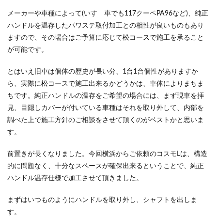
メーカーや車種によって(いすゞ車でも117クーペPA96など)、純正
ハンドルを温存したパワステ取付加工との相性が良いものもあり
ますので、その場合はご予算に応じて
松コースで
施工を承ること
が可能です。
とはいえ旧車は個体の歴史が長い分、1台1台個性がありますか
ら、実際に
松コースで
施工出来るかどうかは、車体によりまちま
ちです。純正ハンドルの温存をご希望の場合には、まず現車を拝
見、目隠しカバーが付いている車種はそれを取り外して、内部を
調べた上で施工方針のご相談をさせて頂くのがベストかと思いま
す。
前置きが長くなりました。今回横浜からご依頼のコスモLは、構造
的に問題なく、十分なスペースが確保出来るということで、純正
ハンドル温存仕様で加工させて頂きました。
まずはいつものようにハンドルを取り外し、シャフトを出しま
す。