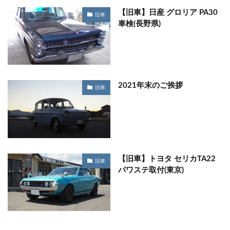
【旧車】日産 グロリア PA30
旧車
車検(長野県)
2021年末のご挨拶
旧車
【旧車】トヨタ セリカTA22
旧車
パワステ取付(東京)