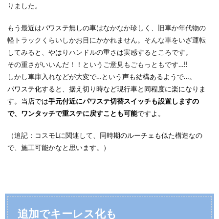
りました。
もう最近はパワステ無しの車はなかなか珍しく、旧車か年代物の
軽トラックくらいしかお目にかかれません。そんな車をいざ運転
してみると、やはりハンドルの重さは実感するところです。
その重さがいいんだ！！というご意見もごもっともです…!!
しかし車庫入れなどが大変で…という声も結構あるようで…。
パワステ化すると、据え切り時など現行車と同程度に楽になりま
す。当店では
手元付近にパワステ切替スイッチも設置しますの
で、ワンタッチで重ステに戻すことも可能
ですよ。
（追記：コスモLに関連して、同時
期のルーチェも似
た構造なの
で、施工可能かなと思います。）
追加でキーレス化も