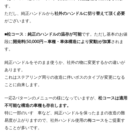
す。
ただし、純正ハンドルから
社外のハンドルに切り替えて頂く必要
がございます。
■
松コース
：
純正のハンドルの温存が可能
です。ただし基本のお値
段に
開発料(50,000円～車種・車体構造により変動)が加算
されま
す。
純正ハンドルをそのまま使うか、社外の物に変更するかの違いが
あります。
これはステアリング周りの改造に伴いボスのタイプが変更になる
ことに由来します。
一応2パターンのメニューの様になっていますが、
松コースは適用
不可能な構造の車種も存在します。
特に一部のいすゞ車など、純正ハンドルを保ったままの改造の難
易度が上がりますので、社外ハンドル使用の
梅コース
をご提案す
ることが多いです。