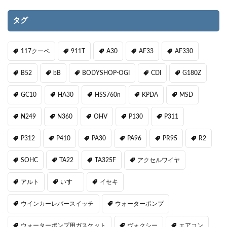
タグ
117クーペ
911T
A30
AF33
AF330
B52
bB
BODYSHOP-OGI
CDI
G180Z
GC10
HA30
HSS760n
KPDA
MSD
N249
N360
OHV
P130
P311
P312
P410
PA30
PA96
PR95
R2
SOHC
TA22
TA325F
アクセルワイヤ
アルト
いすゞ
イセキ
ウインカーレバースイッチ
ウォーターポンプ
ウォーターポンプ用ガスケット
ヴォクシー
エアコン