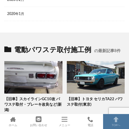
2020年1月
電動パワステ取付施工例
の最新記事8件
【旧車】スカイラインGC10改 パ
【旧車】トヨタ セリカTA22 パワ
ワステ取付・ブレーキ改良など(新
ステ取付(東京)
潟)
ホーム
お問い合わせ
メニュー
電話
TOPへ