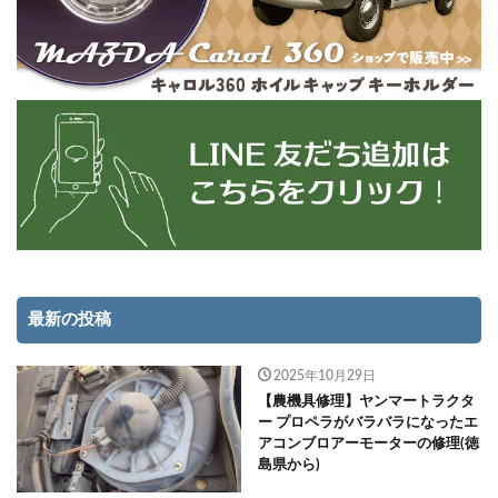
最新の投稿
2025年10月29日
【農機具修理】ヤンマートラクタ
ー プロペラがバラバラになったエ
アコンブロアーモーターの修理(徳
島県から)