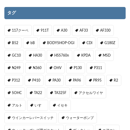
タグ
117クーペ
911T
A30
AF33
AF330
B52
bB
BODYSHOP-OGI
CDI
G180Z
GC10
HA30
HSS760n
KPDA
MSD
N249
N360
OHV
P130
P311
P312
P410
PA30
PA96
PR95
R2
SOHC
TA22
TA325F
アクセルワイヤ
アルト
いすゞ
イセキ
ウインカーレバースイッチ
ウォーターポンプ