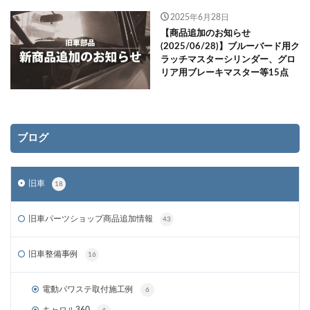
2025年6月28日
【商品追加のお知らせ
(2025/06/28)】ブルーバード用ク
ラッチマスターシリンダー、グロ
リア用ブレーキマスター等15点
ブログ
旧車
18
旧車パーツショップ商品追加情報
43
旧車整備事例
16
電動パワステ取付施工例
6