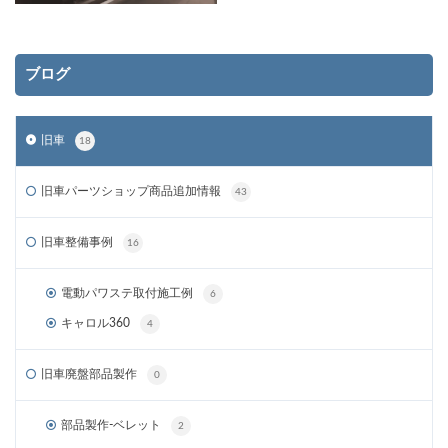
ブログ
旧車
18
旧車パーツショップ商品追加情報
43
旧車整備事例
16
電動パワステ取付施工例
6
キャロル360
4
旧車廃盤部品製作
0
部品製作-ベレット
2