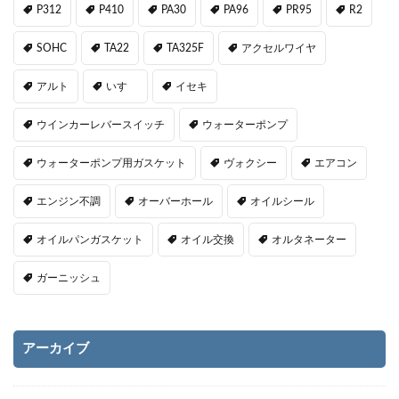
P312
P410
PA30
PA96
PR95
R2
SOHC
TA22
TA325F
アクセルワイヤ
アルト
いすゞ
イセキ
ウインカーレバースイッチ
ウォーターポンプ
ウォーターポンプ用ガスケット
ヴォクシー
エアコン
エンジン不調
オーバーホール
オイルシール
オイルパンガスケット
オイル交換
オルタネーター
ガーニッシュ
アーカイブ