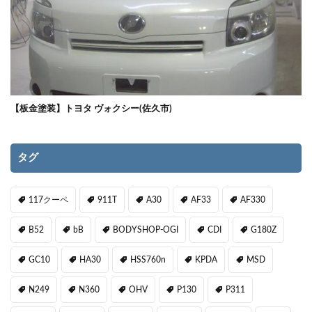
【板金塗装】トヨタ ヴォクシー(佐久市)
タグ
117クーペ
911T
A30
AF33
AF330
B52
bB
BODYSHOP-OGI
CDI
G180Z
GC10
HA30
HSS760n
KPDA
MSD
N249
N360
OHV
P130
P311