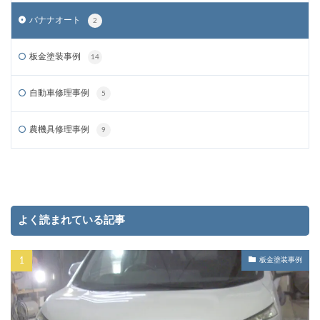
バナナオート
2
板金塗装事例
14
自動車修理事例
5
農機具修理事例
9
よく読まれている記事
板金塗装事例