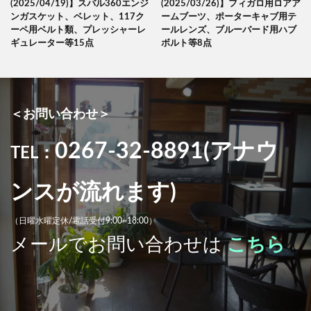
(2025/04/19)】スバル360エンジ
(2025/03/26)】フィガロ用ロアア
ンガスケット、ベレット、117ク
ームブーツ、ポーターキャブ用テ
ーペ用ベルト類、プレッシャーレ
ールレンズ、ブルーバード用ハブ
ギュレーター等15点
ボルト等8点
＜お問い合わせ＞
0267-32-8891(アナウ
TEL：
ンスが流れます)
（日曜水曜定休/電話受付9:00~18:00）
メールでお問い合わせは
こちら