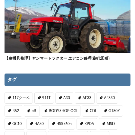
【農機具修理】ヤンマートラクター エアコン修理(御代田町)
タグ
117クーペ
911T
A30
AF33
AF330
B52
bB
BODYSHOP-OGI
CDI
G180Z
GC10
HA30
HSS760n
KPDA
MSD