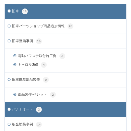
旧車
18
旧車パーツショップ商品追加情報
43
旧車整備事例
16
電動パワステ取付施工例
6
キャロル360
4
旧車廃盤部品製作
0
部品製作-ベレット
2
バナナオート
2
板金塗装事例
14