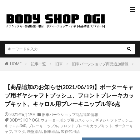
HOME
記事一覧
旧車
旧車パーツショップ商品追加情報
【商品追加のお知らせ(2021/06/19)】ポーターキャ
ブ用ギヤシャフトブッシュ、フロントブレーキカッ
プキット、キャロル用ブレーキニップル等6点
2021年6月19日
旧車パーツショップ商品追加情報
BODYSHOP-OGI
,
ウォーターポンプ用ガスケット
,
ギヤシャフトブッシュ
,
キャロル360
,
ブレーキニップル
,
フロントブレーキカップキット
,
ポーターキ
ャブ
,
マツダ
,
廃盤部品
,
旧車部品
,
製作代用品