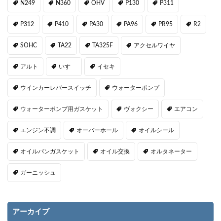
N249
N360
OHV
P130
P311
P312
P410
PA30
PA96
PR95
R2
SOHC
TA22
TA325F
アクセルワイヤ
アルト
いすゞ
イセキ
ウインカーレバースイッチ
ウォーターポンプ
ウォーターポンプ用ガスケット
ヴォクシー
エアコン
エンジン不調
オーバーホール
オイルシール
オイルパンガスケット
オイル交換
オルタネーター
ガーニッシュ
アーカイブ