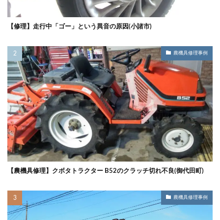
【修理】走行中「ゴー」という異音の原因(小諸市)
農機具修理事例
【農機具修理】クボタトラクター B52のクラッチ切れ不良(御代田町)
農機具修理事例