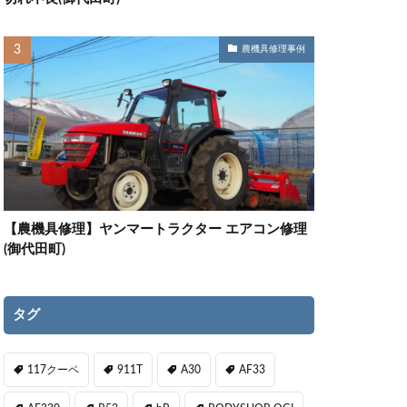
農機具修理事例
【農機具修理】ヤンマートラクター エアコン修理
(御代田町)
タグ
117クーペ
911T
A30
AF33