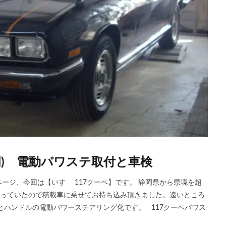
岡) 電動パワステ取付と車検
ージ、今回は【いすゞ 117クーペ】です。 静岡県から県境を超
経っていたので積載車に乗せてお持ち込み頂きました。遠いところ
とハンドルの電動パワーステアリング化です。 117クーペパワス