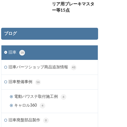
リア用ブレーキマスタ
ー等15点
ブログ
旧車
18
旧車パーツショップ商品追加情報
43
旧車整備事例
16
電動パワステ取付施工例
6
キャロル360
4
旧車廃盤部品製作
0