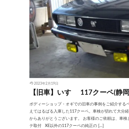
2023年2月19日
【旧車】いすゞ 117クーペ(静
ボディーショップ・オギでの旧車の事例をご紹介するペ
えてはるばる入庫した117クーペ。車検が切れて大分
からありがとうございます。 お客様のご依頼は、車検
テ取付 XE以外の117クーペの純正の […]