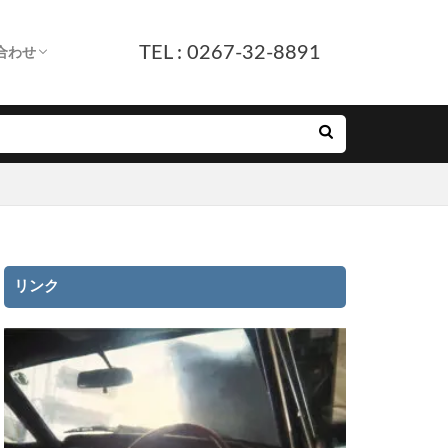
TEL : 0267-32-8891
合わせ
します。
へ
ついて
付
ルフォーム
E友だち追加
リンク