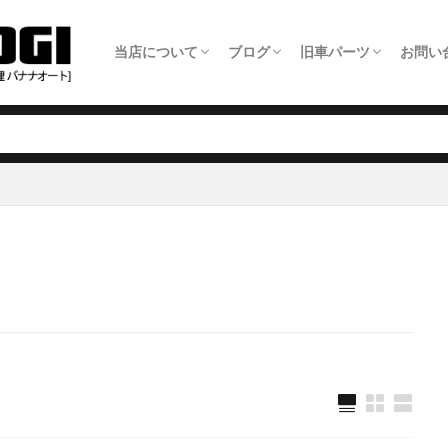
当店について
ブログ
旧車パーツ
お問い
ホーム
旧車整備について
板金塗装について
車検について
日常点検について
タイヤ交換について
オイル交換料金
農機具修理について
アクセス・店舗情報
全ての記事
旧車パーツショップ商品追加情報
旧車整備事例
板金塗装事例
自動車修理事例
農機具修理事例
旧車パーツ製作いた
旧車パーツショップ
旧車関連サービスに
旧車電動パワステ取
メー
LIN