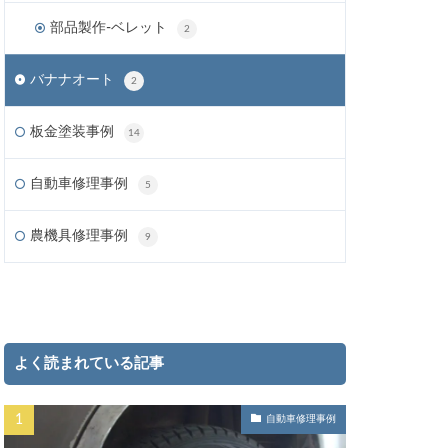
部品製作-ベレット
2
バナナオート
2
板金塗装事例
14
自動車修理事例
5
農機具修理事例
9
よく読まれている記事
自動車修理事例