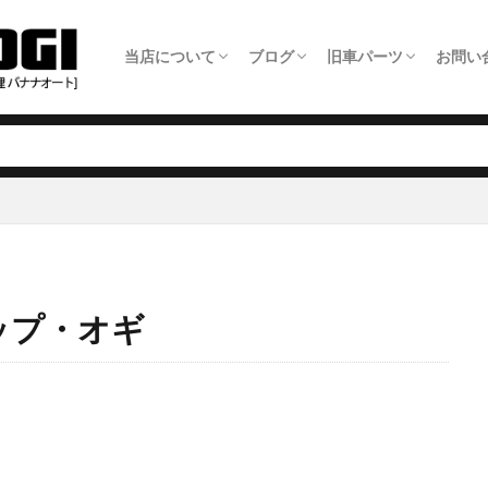
当店について
ブログ
旧車パーツ
お問い
ホーム
旧車整備について
板金塗装について
車検について
日常点検について
タイヤ交換について
オイル交換料金
農機具修理について
アクセス・店舗情報
全ての記事
旧車パーツショップ商品追加情報
旧車整備事例
板金塗装事例
自動車修理事例
農機具修理事例
旧車パーツ製作いた
旧車パーツショップ
旧車関連サービスに
旧車電動パワステ取
メー
LIN
ップ・オギ