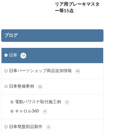
リア用ブレーキマスタ
ー等15点
ブログ
旧車
18
旧車パーツショップ商品追加情報
43
旧車整備事例
16
電動パワステ取付施工例
6
キャロル360
4
旧車廃盤部品製作
0