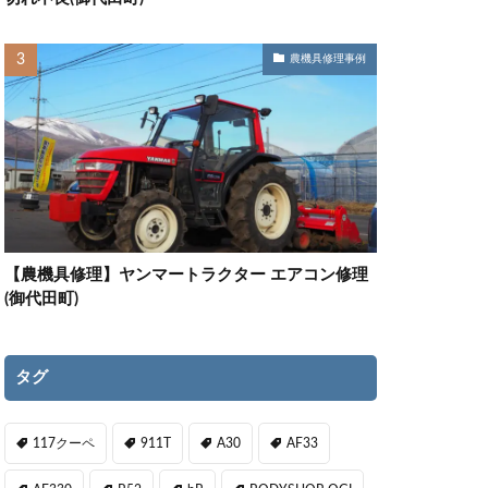
農機具修理事例
【農機具修理】ヤンマートラクター エアコン修理
(御代田町)
タグ
117クーペ
911T
A30
AF33