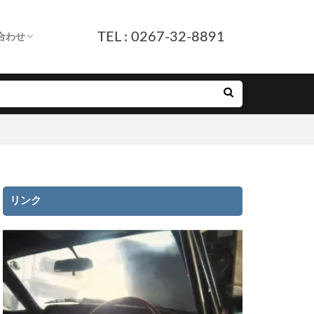
TEL : 0267-32-8891
合わせ
します。
へ
ついて
付
ルフォーム
E友だち追加
リンク