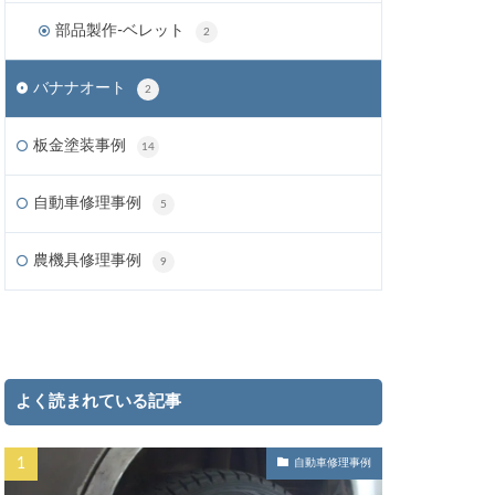
部品製作-ベレット
2
バナナオート
2
板金塗装事例
14
自動車修理事例
5
農機具修理事例
9
よく読まれている記事
自動車修理事例