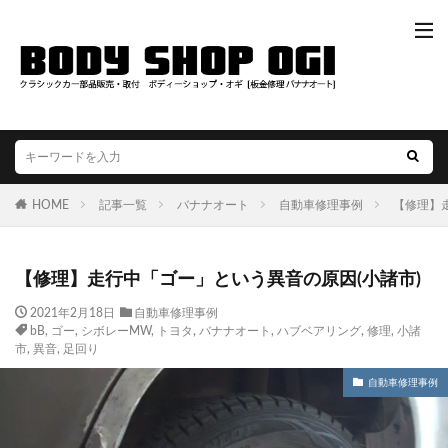
HOME
記事一覧
バナナオート
自動車修理事例
【修理】
【修理】走行中「ゴー」という異音の原因(小諸市)
2021年2月18日
自動車修理事例
bB
,
ゴー
,
シボレーMW
,
トヨタ
,
バナナオート
,
ハブベアリング
,
修理
,
小諸
市
,
異音
,
足回り
自動車修理事例