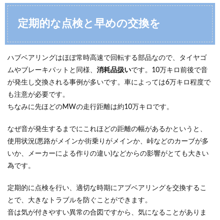
定期的な点検と早めの交換を
ハブベアリングはほぼ常時高速で回転する部品なので、タイヤゴ
ムやブレーキパットと同様、
消耗品扱い
です。10万キロ前後で音
が発生し交換される事例が多いです。車によっては6万キロ程度で
も注意が必要です。
ちなみに先ほどのMWの走行距離は約10万キロです。
なぜ音が発生するまでにこれほどの距離の幅があるかというと、
使用状況(悪路がメインか街乗りがメインか、峠などのカーブが多
いか、メーカーによる作りの違い)などからの影響がとても大きい
為です。
定期的に点検を行い、適切な時期にアブベアリングを交換するこ
とで、大きなトラブルを防ぐことができます。
音は気が付きやすい異常の合図ですから、気になることがありま