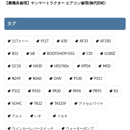
【農機具修理】ヤンマートラクター エアコン修理(御代田町)
タグ
117クーペ
911T
A30
AF33
AF330
B52
bB
BODYSHOP-OGI
CDI
G180Z
GC10
HA30
HSS760n
KPDA
MSD
N249
N360
OHV
P130
P311
P312
P410
PA30
PA96
PR95
R2
SOHC
TA22
TA325F
アクセルワイヤ
アルト
いすゞ
イセキ
ウインカーレバースイッチ
ウォーターポンプ