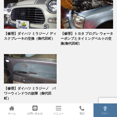
【修理】ダイハツ ミラジーノ ディ
【修理】トヨタ プログレ ウォータ
スクブレーキの交換（御代田町）
ーポンプとタイミングベルトの交
換(御代田町)
【修理】ダイハツ ミラジーノ パ
ワーウィンドウの故障（御代田
町）
ホーム
お問い合わせ
メニュー
電話
TOPへ