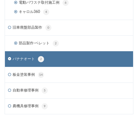
電動パワステ取付施工例
6
キャロル360
4
旧車廃盤部品製作
0
部品製作-ベレット
2
バナナオート
2
板金塗装事例
14
自動車修理事例
5
農機具修理事例
9