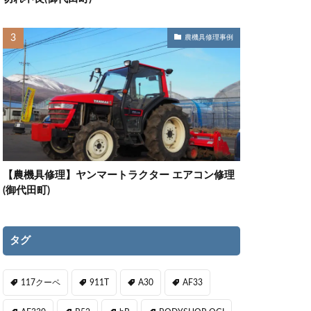
農機具修理事例
【農機具修理】ヤンマートラクター エアコン修理
(御代田町)
タグ
117クーペ
911T
A30
AF33