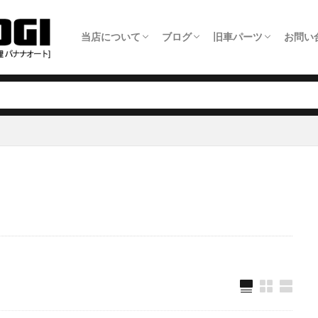
当店について
ブログ
旧車パーツ
お問い
ホーム
旧車整備について
板金塗装について
車検について
日常点検について
タイヤ交換について
オイル交換料金
農機具修理について
アクセス・店舗情報
全ての記事
旧車パーツショップ商品追加情報
旧車整備事例
板金塗装事例
自動車修理事例
農機具修理事例
旧車パーツ製作いた
旧車パーツショップ
旧車関連サービスに
旧車電動パワステ取
メー
LIN