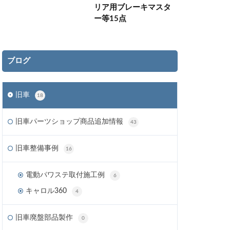
リア用ブレーキマスタ
ー等15点
ブログ
旧車
18
旧車パーツショップ商品追加情報
43
旧車整備事例
16
電動パワステ取付施工例
6
キャロル360
4
旧車廃盤部品製作
0