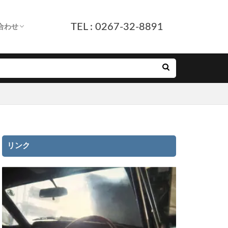
TEL : 0267-32-8891
合わせ
します。
へ
ついて
付
ルフォーム
E友だち追加
リンク