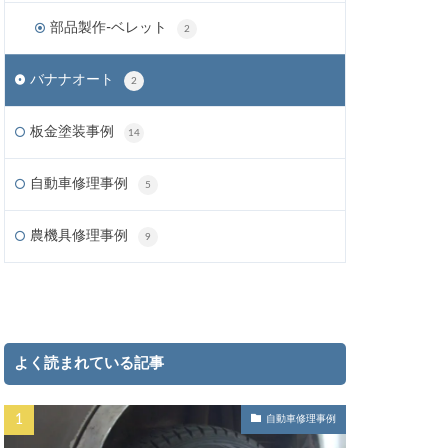
部品製作-ベレット
2
バナナオート
2
板金塗装事例
14
自動車修理事例
5
農機具修理事例
9
よく読まれている記事
自動車修理事例