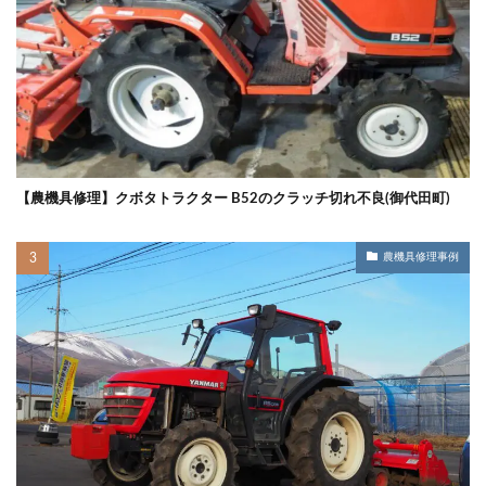
【農機具修理】クボタトラクター B52のクラッチ切れ不良(御代田町)
農機具修理事例