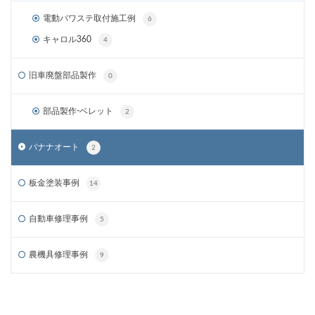
電動パワステ取付施工例
6
キャロル360
4
旧車廃盤部品製作
0
部品製作-ベレット
2
バナナオート
2
板金塗装事例
14
自動車修理事例
5
農機具修理事例
9