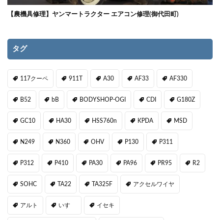
【農機具修理】ヤンマートラクター エアコン修理(御代田町)
タグ
117クーペ
911T
A30
AF33
AF330
B52
bB
BODYSHOP-OGI
CDI
G180Z
GC10
HA30
HSS760n
KPDA
MSD
N249
N360
OHV
P130
P311
P312
P410
PA30
PA96
PR95
R2
SOHC
TA22
TA325F
アクセルワイヤ
アルト
いすゞ
イセキ