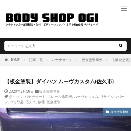
HOME
記事一覧
バナナオート
板金塗装事例
【板金塗装】
【板金塗装】ダイハツ ムーヴカスタム(佐久市)
2020年2月18日
板金塗装事例
ダイハツ
,
バナナオート
,
フレーム修正機
,
ムーヴカスタム
,
リサイクルパー
ツ
,
中古部品
,
佐久市
,
修理
,
板金塗装
板金塗装事例