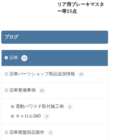
リア用ブレーキマスタ
ー等15点
ブログ
旧車
18
旧車パーツショップ商品追加情報
43
旧車整備事例
16
電動パワステ取付施工例
6
キャロル360
4
旧車廃盤部品製作
0