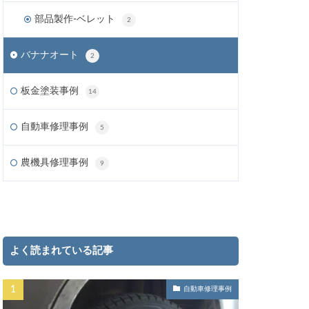
部品製作-ベレット
2
バナナオート
2
板金塗装事例
14
自動車修理事例
5
農機具修理事例
9
よく読まれている記事
自動車修理事例