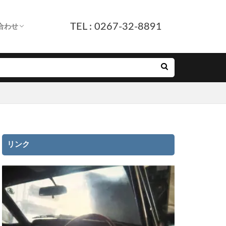
TEL : 0267-32-8891
合わせ
します。
へ
ついて
付
ルフォーム
E友だち追加
リンク