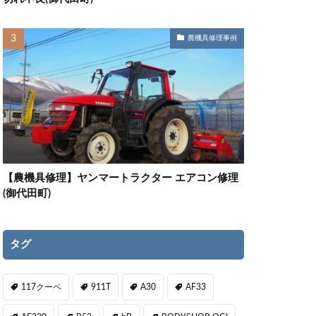
農機具修理事例
【農機具修理】ヤンマートラクター エアコン修理
(御代田町)
タグ
117クーペ
911T
A30
AF33