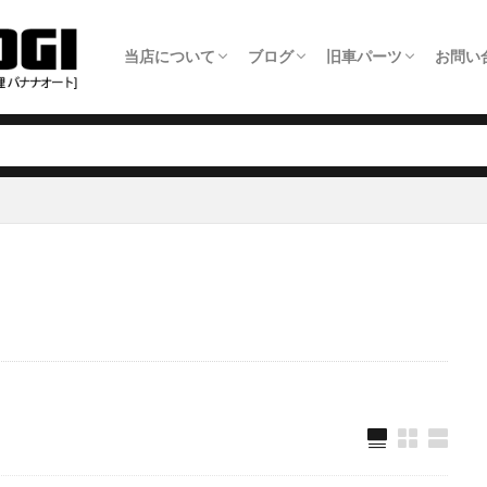
当店について
ブログ
旧車パーツ
お問い
ホーム
旧車整備について
板金塗装について
車検について
日常点検について
タイヤ交換について
オイル交換料金
農機具修理について
アクセス・店舗情報
全ての記事
旧車パーツショップ商品追加情報
旧車整備事例
板金塗装事例
自動車修理事例
農機具修理事例
旧車パーツ製作いた
旧車パーツショップ
旧車関連サービスに
旧車電動パワステ取
メー
LIN