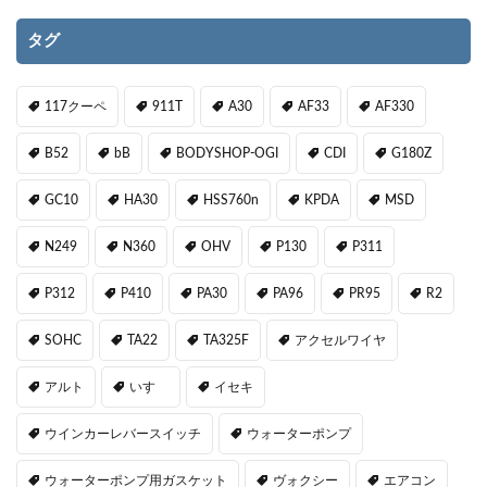
タグ
117クーペ
911T
A30
AF33
AF330
B52
bB
BODYSHOP-OGI
CDI
G180Z
GC10
HA30
HSS760n
KPDA
MSD
N249
N360
OHV
P130
P311
P312
P410
PA30
PA96
PR95
R2
SOHC
TA22
TA325F
アクセルワイヤ
アルト
いすゞ
イセキ
ウインカーレバースイッチ
ウォーターポンプ
ウォーターポンプ用ガスケット
ヴォクシー
エアコン