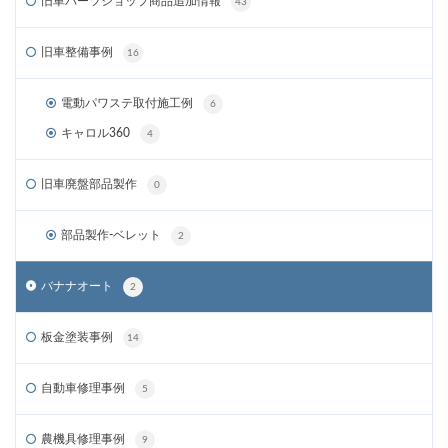
旧車パーツショップ商品追加情報
43
旧車整備事例
16
電動パワステ取付施工例
6
キャロル360
4
旧車廃盤部品製作
0
部品製作-ベレット
2
バナナオート
2
板金塗装事例
14
自動車修理事例
5
農機具修理事例
9