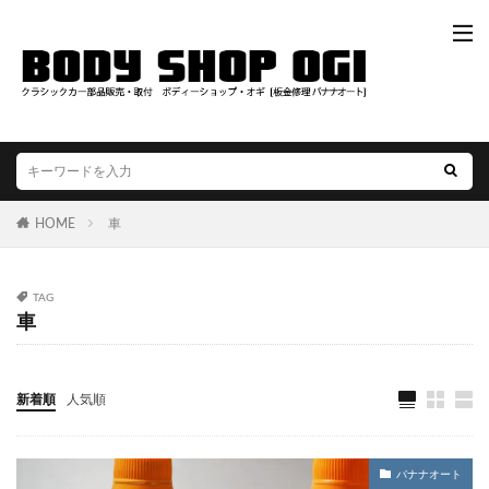
HOME
車
TAG
車
新着順
人気順
バナナオート