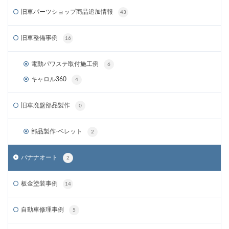
旧車パーツショップ商品追加情報
43
旧車整備事例
16
電動パワステ取付施工例
6
キャロル360
4
旧車廃盤部品製作
0
部品製作-ベレット
2
バナナオート
2
板金塗装事例
14
自動車修理事例
5