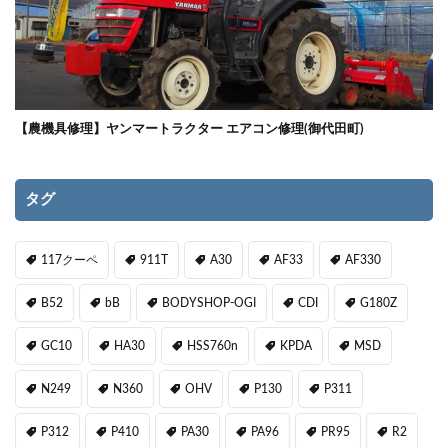
【農機具修理】ヤンマートラクター エアコン修理(御代田町)
タグ
117クーペ
911T
A30
AF33
AF330
B52
bB
BODYSHOP-OGI
CDI
G180Z
GC10
HA30
HSS760n
KPDA
MSD
N249
N360
OHV
P130
P311
P312
P410
PA30
PA96
PR95
R2