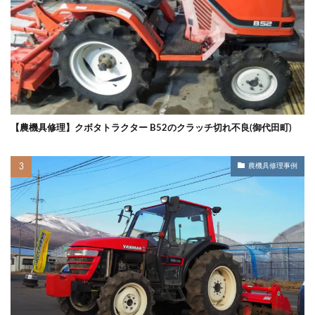
【農機具修理】クボタトラクター B52のクラッチ切れ不良(御代田町)
農機具修理事例