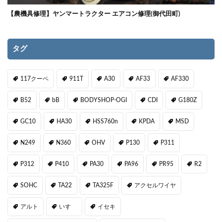
【農機具修理】ヤンマートラクター エアコン修理(御代田町)
タグ
117クーペ
911T
A30
AF33
AF330
B52
bB
BODYSHOP-OGI
CDI
G180Z
GC10
HA30
HSS760n
KPDA
MSD
N249
N360
OHV
P130
P311
P312
P410
PA30
PA96
PR95
R2
SOHC
TA22
TA325F
アクセルワイヤ
アルト
いすゞ
イセキ