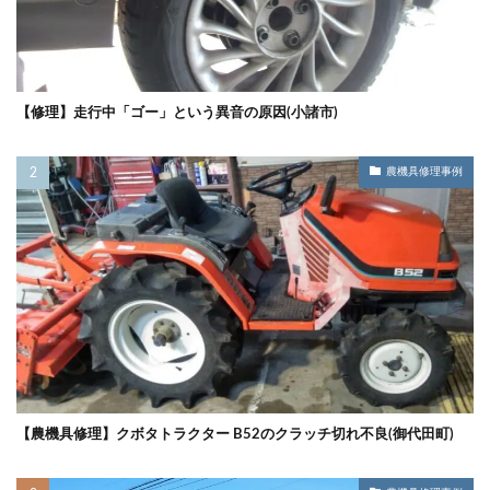
【修理】走行中「ゴー」という異音の原因(小諸市)
農機具修理事例
【農機具修理】クボタトラクター B52のクラッチ切れ不良(御代田町)