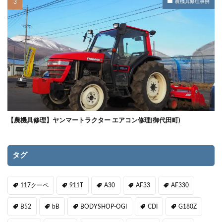
農機具修理事例
【農機具修理】ヤンマートラクター エアコン修理(御代田町)
タグ
117クーペ
911T
A30
AF33
AF330
B52
bB
BODYSHOP-OGI
CDI
G180Z