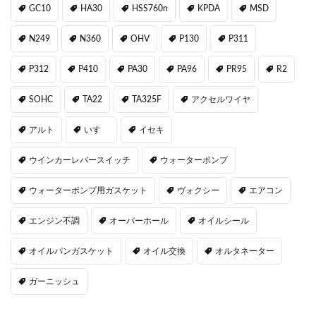
GC10
HA30
HSS760n
KPDA
MSD
N249
N360
OHV
P130
P311
P312
P410
PA30
PA96
PR95
R2
SOHC
TA22
TA325F
アクセルワイヤ
アルト
いすゞ
イセキ
ウインカーレバースイッチ
ウォーターポンプ
ウォーターポンプ用ガスケット
ヴォクシー
エアコン
エンジン不調
オーバーホール
オイルシール
オイルパンガスケット
オイル交換
オルタネーター
ガーニッシュ