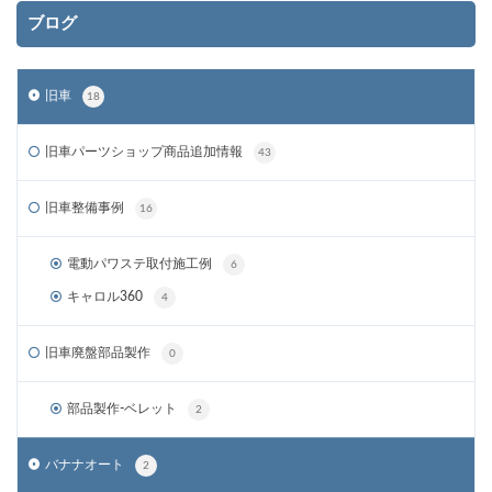
ブログ
旧車
18
旧車パーツショップ商品追加情報
43
旧車整備事例
16
電動パワステ取付施工例
6
キャロル360
4
旧車廃盤部品製作
0
部品製作-ベレット
2
バナナオート
2