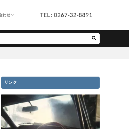
TEL : 0267-32-8891
合わせ
します。
へ
ついて
付
ルフォーム
E友だち追加
リンク