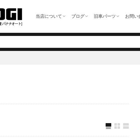
当店について
ブログ
旧車パーツ
お問い
ホーム
旧車整備について
板金塗装について
車検について
日常点検について
タイヤ交換について
オイル交換料金
農機具修理について
アクセス・店舗情報
全ての記事
旧車パーツショップ商品追加情報
旧車整備事例
板金塗装事例
自動車修理事例
農機具修理事例
旧車パーツ製作いた
旧車パーツショップ
旧車関連サービスに
旧車電動パワステ取
メー
LIN