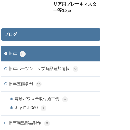
リア用ブレーキマスタ
ー等15点
ブログ
旧車
18
旧車パーツショップ商品追加情報
43
旧車整備事例
16
電動パワステ取付施工例
6
キャロル360
4
旧車廃盤部品製作
0