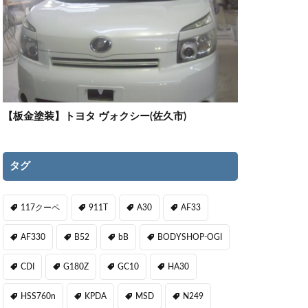
【板金塗装】トヨタ ヴォクシー(佐久市)
タグ
117クーペ
911T
A30
AF33
AF330
B52
bB
BODYSHOP-OGI
CDI
G180Z
GC10
HA30
HSS760n
KPDA
MSD
N249