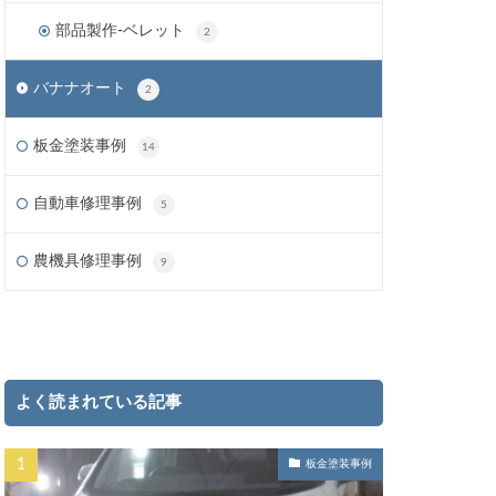
部品製作-ベレット
2
バナナオート
2
板金塗装事例
14
自動車修理事例
5
農機具修理事例
9
よく読まれている記事
板金塗装事例