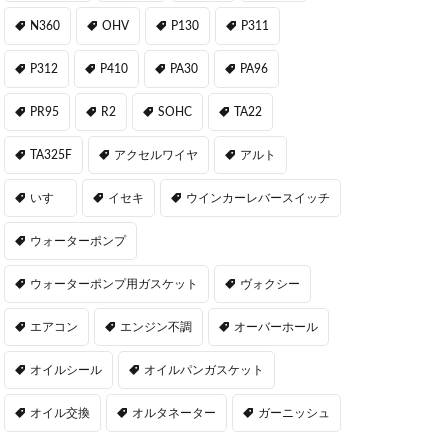
N360
OHV
P130
P311
P312
P410
PA30
PA96
PR95
R2
SOHC
TA22
TA325F
アクセルワイヤ
アルト
いすゞ
イセキ
ウインカーレバースイッチ
ウォーターポンプ
ウォーターポンプ用ガスケット
ヴォクシー
エアコン
エンジン不調
オーバーホール
オイルシール
オイルパンガスケット
オイル交換
オルタネーター
ガーニッシュ