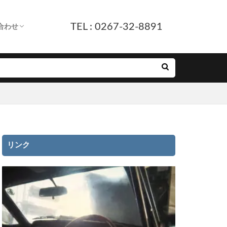
TEL : 0267-32-8891
合わせ
します。
へ
ついて
付
ルフォーム
E友だち追加
リンク