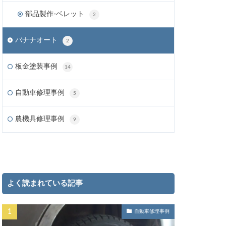
部品製作-ベレット
2
バナナオート
2
板金塗装事例
14
自動車修理事例
5
農機具修理事例
9
よく読まれている記事
自動車修理事例