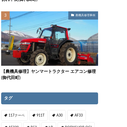
農機具修理事例
【農機具修理】ヤンマートラクター エアコン修理
(御代田町)
タグ
117クーペ
911T
A30
AF33