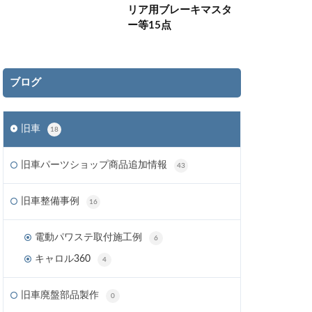
リア用ブレーキマスタ
ー等15点
ブログ
旧車
18
旧車パーツショップ商品追加情報
43
旧車整備事例
16
電動パワステ取付施工例
6
キャロル360
4
旧車廃盤部品製作
0