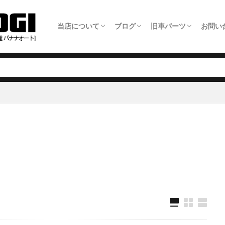
当店について
ブログ
旧車パーツ
お問い
ホーム
旧車整備について
板金塗装について
車検について
日常点検について
タイヤ交換について
オイル交換料金
農機具修理について
アクセス・店舗情報
全ての記事
旧車パーツショップ商品追加情報
旧車整備事例
板金塗装事例
自動車修理事例
農機具修理事例
旧車パーツ製作いた
旧車パーツショップ
旧車関連サービスに
旧車電動パワステ取
メー
LIN