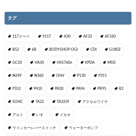
タグ
117クーペ
911T
A30
AF33
AF330
B52
bB
BODYSHOP-OGI
CDI
G180Z
GC10
HA30
HSS760n
KPDA
MSD
N249
N360
OHV
P130
P311
P312
P410
PA30
PA96
PR95
R2
SOHC
TA22
TA325F
アクセルワイヤ
アルト
いすゞ
イセキ
ウインカーレバースイッチ
ウォーターポンプ