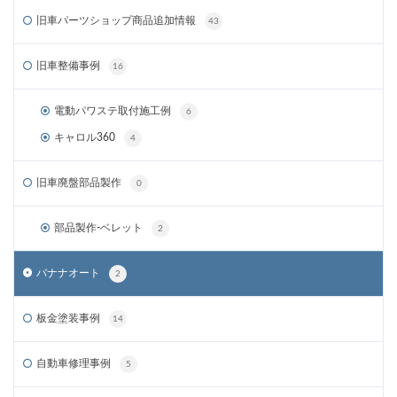
旧車パーツショップ商品追加情報
43
旧車整備事例
16
電動パワステ取付施工例
6
キャロル360
4
旧車廃盤部品製作
0
部品製作-ベレット
2
バナナオート
2
板金塗装事例
14
自動車修理事例
5