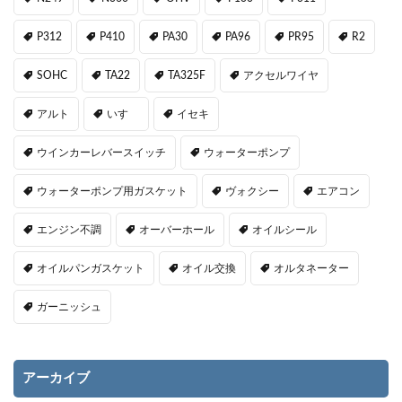
P312
P410
PA30
PA96
PR95
R2
SOHC
TA22
TA325F
アクセルワイヤ
アルト
いすゞ
イセキ
ウインカーレバースイッチ
ウォーターポンプ
ウォーターポンプ用ガスケット
ヴォクシー
エアコン
エンジン不調
オーバーホール
オイルシール
オイルパンガスケット
オイル交換
オルタネーター
ガーニッシュ
アーカイブ