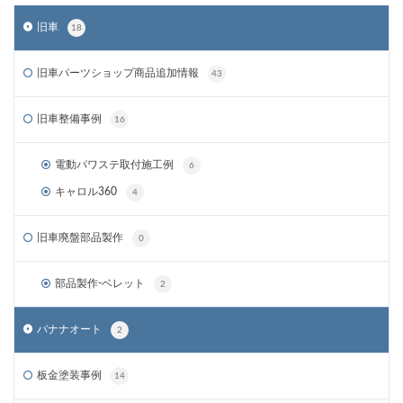
旧車
18
旧車パーツショップ商品追加情報
43
旧車整備事例
16
電動パワステ取付施工例
6
キャロル360
4
旧車廃盤部品製作
0
部品製作-ベレット
2
バナナオート
2
板金塗装事例
14