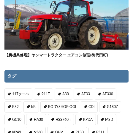
【農機具修理】ヤンマートラクター エアコン修理(御代田町)
タグ
117クーペ
911T
A30
AF33
AF330
B52
bB
BODYSHOP-OGI
CDI
G180Z
GC10
HA30
HSS760n
KPDA
MSD
N249
N360
OHV
P130
P311