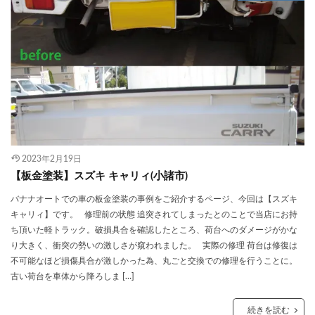
2023年2月19日
【板金塗装】スズキ キャリィ(小諸市)
バナナオートでの車の板金塗装の事例をご紹介するページ、今回は【スズキ
キャリィ】です。 修理前の状態 追突されてしまったとのことで当店にお持
ち頂いた軽トラック。破損具合を確認したところ、荷台へのダメージがかな
り大きく、衝突の勢いの激しさが窺われました。 実際の修理 荷台は修復は
不可能なほど損傷具合が激しかった為、丸ごと交換での修理を行うことに。
古い荷台を車体から降ろしま […]
続きを読む