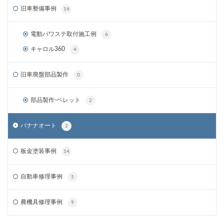
旧車整備事例
16
電動パワステ取付施工例
6
キャロル360
4
旧車廃盤部品製作
0
部品製作-ベレット
2
バナナオート
2
板金塗装事例
14
自動車修理事例
5
農機具修理事例
9