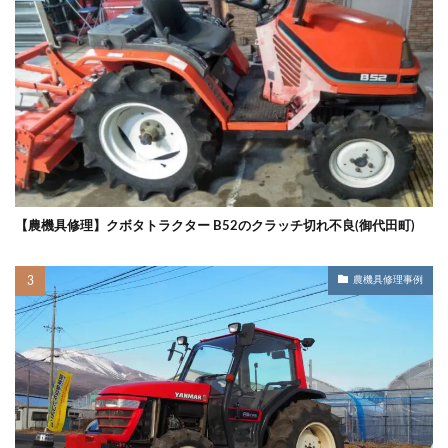
【農機具修理】クボタトラクター B52のクラッチ切れ不良(御代田町)
農機具修理事例