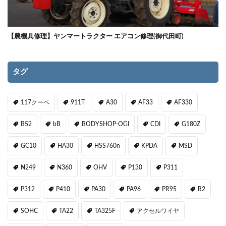
【農機具修理】ヤンマートラクター エアコン修理(御代田町)
タグ
117クーペ
911T
A30
AF33
AF330
B52
bB
BODYSHOP-OGI
CDI
G180Z
GC10
HA30
HSS760n
KPDA
MSD
N249
N360
OHV
P130
P311
P312
P410
PA30
PA96
PR95
R2
SOHC
TA22
TA325F
アクセルワイヤ