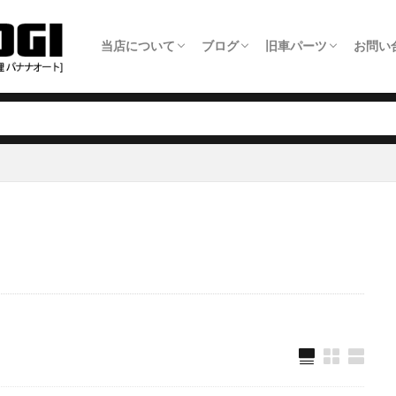
当店について
ブログ
旧車パーツ
お問い
ホーム
旧車整備について
板金塗装について
車検について
日常点検について
タイヤ交換について
オイル交換料金
農機具修理について
アクセス・店舗情報
全ての記事
旧車パーツショップ商品追加情報
旧車整備事例
板金塗装事例
自動車修理事例
農機具修理事例
旧車パーツ製作いた
旧車パーツショップ
旧車関連サービスに
旧車電動パワステ取
メー
LIN