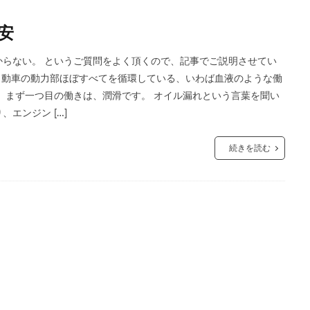
安
らない。 というご質問をよく頂くので、記事でご説明させてい
自動車の動力部ほぼすべてを循環している、いわば血液のような働
 まず一つ目の働きは、潤滑です。 オイル漏れという言葉を聞い
エンジン […]
続きを読む