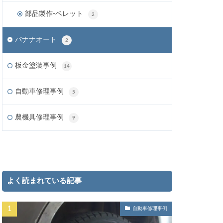
部品製作-ベレット
2
バナナオート
2
板金塗装事例
14
自動車修理事例
5
農機具修理事例
9
よく読まれている記事
自動車修理事例