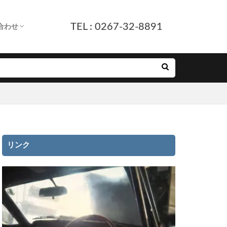
TEL : 0267-32-8891
合わせ
します。
へ
ついて
付
ルフォーム
E友だち追加
リンク