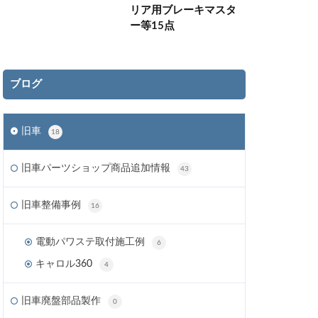
リア用ブレーキマスタ
ー等15点
ブログ
旧車
18
旧車パーツショップ商品追加情報
43
旧車整備事例
16
電動パワステ取付施工例
6
キャロル360
4
旧車廃盤部品製作
0