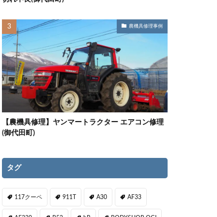
農機具修理事例
【農機具修理】ヤンマートラクター エアコン修理
(御代田町)
タグ
117クーペ
911T
A30
AF33