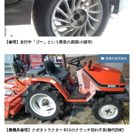
【修理】走行中「ゴー」という異音の原因(小諸市)
農機具修理事例
【農機具修理】クボタトラクター B52のクラッチ切れ不良(御代田町)