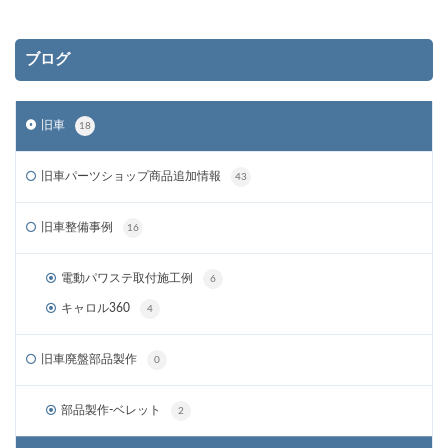
ブログ
旧車
18
旧車パーツショップ商品追加情報
43
旧車整備事例
16
電動パワステ取付施工例
6
キャロル360
4
旧車廃盤部品製作
0
部品製作-ベレット
2