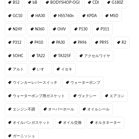
B52
bB
BODYSHOP-OGI
CDI
G180Z
GC10
HA30
HSS760n
KPDA
MSD
N249
N360
OHV
P130
P311
P312
P410
PA30
PA96
PR95
R2
SOHC
TA22
TA325F
アクセルワイヤ
アルト
いすゞ
イセキ
ウインカーレバースイッチ
ウォーターポンプ
ウォーターポンプ用ガスケット
ヴォクシー
エアコン
エンジン不調
オーバーホール
オイルシール
オイルパンガスケット
オイル交換
オルタネーター
ガーニッシュ