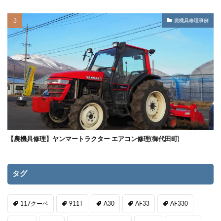
農機具修理事例
【農機具修理】ヤンマートラクター エアコン修理(御代田町)
タグ
117クーペ
911T
A30
AF33
AF330