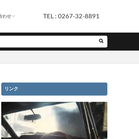
TEL : 0267-32-8891
合わせ
します。
へ
ついて
付
ルフォーム
E友だち追加
リンク