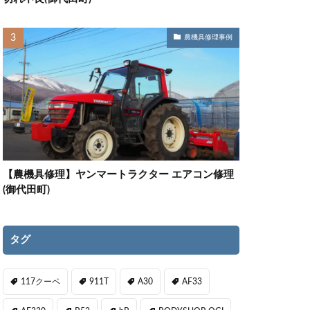
農機具修理事例
【農機具修理】ヤンマートラクター エアコン修理
(御代田町)
タグ
117クーペ
911T
A30
AF33