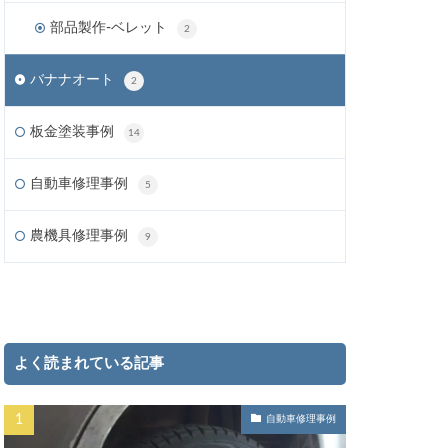
部品製作-ベレット
2
バナナオート
2
板金塗装事例
14
自動車修理事例
5
農機具修理事例
9
よく読まれている記事
自動車修理事例