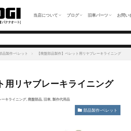
当店について
ブログ
旧車パーツ
お問い
ホーム
旧車整備について
板金塗装について
車検について
日常点検について
タイヤ交換について
オイル交換料金
農機具修理について
アクセス・店舗情報
全ての記事
旧車パーツショップ商品追加情報
旧車整備事例
板金塗装事例
自動車修理事例
農機具修理事例
旧車パーツ製作いた
旧車パーツショップ
旧車関連サービスに
旧車電動パワステ取
メー
LIN
部品製作-ベレット
【廃盤部品製作】ベレット用リヤブレーキライニング
ト用リヤブレーキライニング
レーキライニング
,
廃盤部品
,
旧車
,
製作代用品
部品製作-ベレット