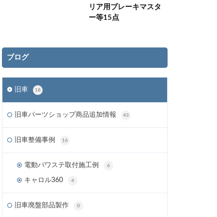
リア用ブレーキマスタ
ー等15点
ブログ
旧車
18
旧車パーツショップ商品追加情報
43
旧車整備事例
16
電動パワステ取付施工例
6
キャロル360
4
旧車廃盤部品製作
0