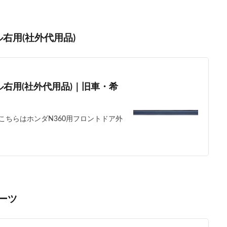
右用(社外代用品)
ル右用(社外代用品)｜旧車・希
ちらはホンダN360用フロントドア外
ーツ