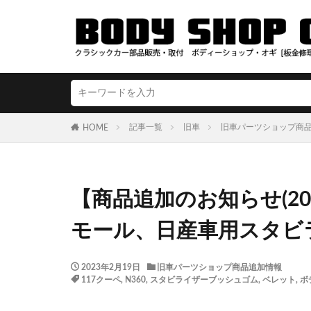
記事一覧
旧車
旧車パーツショップ商
HOME
【商品追加のお知らせ(202
モール、日産車用スタビ
2023年2月19日
旧車パーツショップ商品追加情報
117クーペ
,
N360
,
スタビライザーブッシュゴム
,
ベレット
,
ボ