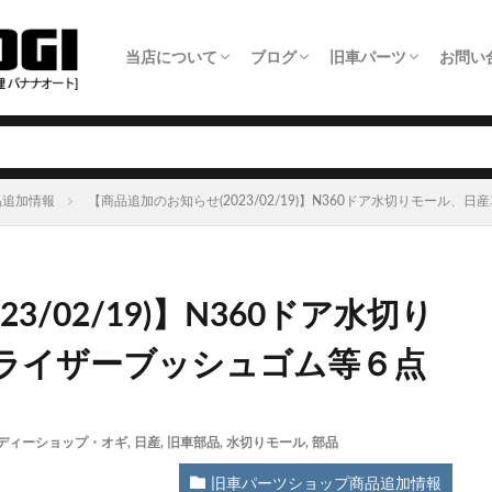
当店について
ブログ
旧車パーツ
お問い
ホーム
旧車整備について
板金塗装について
車検について
日常点検について
タイヤ交換について
オイル交換料金
農機具修理について
アクセス・店舗情報
全ての記事
旧車パーツショップ商品追加情報
旧車整備事例
板金塗装事例
自動車修理事例
農機具修理事例
旧車パーツ製作いた
旧車パーツショップ
旧車関連サービスに
旧車電動パワステ取
メー
LIN
品追加情報
【商品追加のお知らせ(2023/02/19)】N360ドア水切りモール
3/02/19)】N360ドア水切り
ライザーブッシュゴム等６点
ディーショップ・オギ
,
日産
,
旧車部品
,
水切りモール
,
部品
旧車パーツショップ商品追加情報