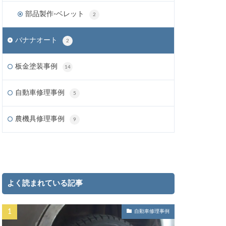
部品製作-ベレット
2
バナナオート
2
板金塗装事例
14
自動車修理事例
5
農機具修理事例
9
よく読まれている記事
自動車修理事例