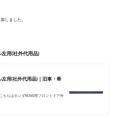
を追加しました。
左用(社外代用品)
ル左用(社外代用品)｜旧車・希
ちらはホンダN360用フロントドア外