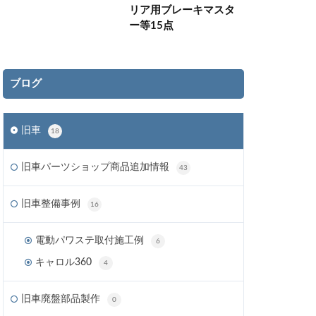
リア用ブレーキマスタ
ー等15点
ブログ
旧車
18
旧車パーツショップ商品追加情報
43
旧車整備事例
16
電動パワステ取付施工例
6
キャロル360
4
旧車廃盤部品製作
0