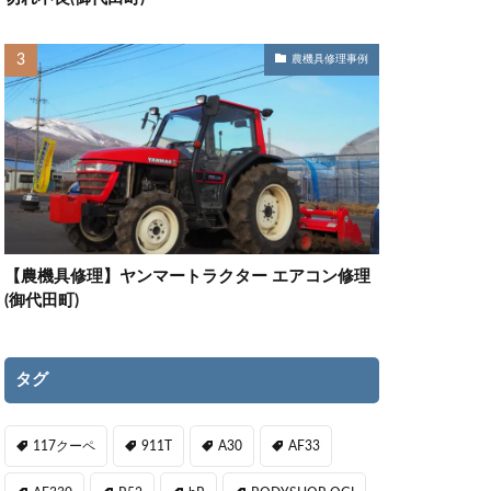
農機具修理事例
【農機具修理】ヤンマートラクター エアコン修理
(御代田町)
タグ
117クーペ
911T
A30
AF33