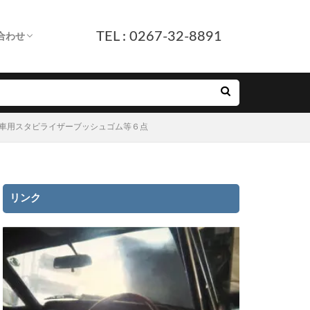
TEL : 0267-32-8891
合わせ
します。
へ
ついて
付
ルフォーム
E友だち追加
、日産車用スタビライザーブッシュゴム等６点
リンク