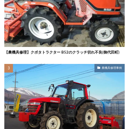
【農機具修理】クボタトラクター B52のクラッチ切れ不良(御代田町)
農機具修理事例