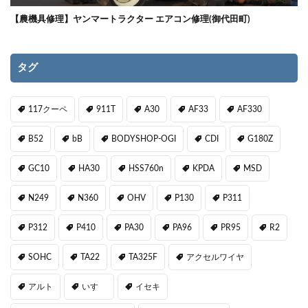
【農機具修理】ヤンマートラクター エアコン修理(御代田町)
タグ
117クーペ
911T
A30
AF33
AF330
B52
bB
BODYSHOP-OGI
CDI
G180Z
GC10
HA30
HSS760n
KPDA
MSD
N249
N360
OHV
P130
P311
P312
P410
PA30
PA96
PR95
R2
SOHC
TA22
TA325F
アクセルワイヤ
アルト
いすゞ
イセキ