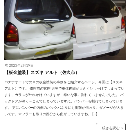
2023年2月19日
【板金塗装】スズキ アルト（佐久市）
バナナオートでの車の板金塗装の事例をご紹介するページ、今回は【スズキ
アルト】です。 修理前の状態 追突で車体後部が大きくひしゃげてしまってい
ます。ガラスが外れかけていますが、幸いな事に割れていませんでした。 バ
ックドアが深くへこんでしまっていますね。バンパーも割れてしまっていま
す。 更にバンパーの内側のバックパネルにも衝撃が伝わり、ダメージが大き
いです。マフラーも吊りの部分から曲がっていますね。 […]
続きを読む