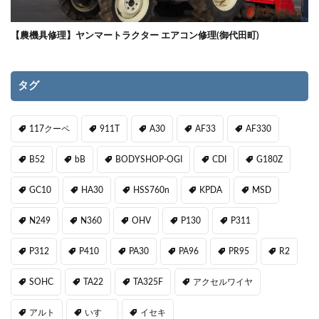
【農機具修理】ヤンマートラクター エアコン修理(御代田町)
タグ
117クーペ
911T
A30
AF33
AF330
B52
bB
BODYSHOP-OGI
CDI
G180Z
GC10
HA30
HSS760n
KPDA
MSD
N249
N360
OHV
P130
P311
P312
P410
PA30
PA96
PR95
R2
SOHC
TA22
TA325F
アクセルワイヤ
アルト
いすゞ
イセキ