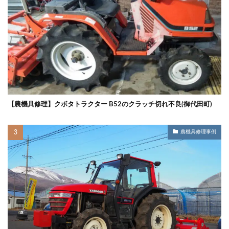
【農機具修理】クボタトラクター B52のクラッチ切れ不良(御代田町)
農機具修理事例