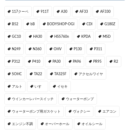
117クーペ
911T
A30
AF33
AF330
B52
bB
BODYSHOP-OGI
CDI
G180Z
GC10
HA30
HSS760n
KPDA
MSD
N249
N360
OHV
P130
P311
P312
P410
PA30
PA96
PR95
R2
SOHC
TA22
TA325F
アクセルワイヤ
アルト
いすゞ
イセキ
ウインカーレバースイッチ
ウォーターポンプ
ウォーターポンプ用ガスケット
ヴォクシー
エアコン
エンジン不調
オーバーホール
オイルシール