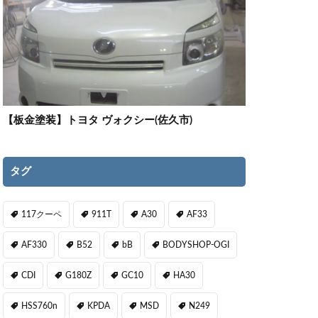
【板金塗装】トヨタ ヴォクシー(佐久市)
タグ
117クーペ
911T
A30
AF33
AF330
B52
bB
BODYSHOP-OGI
CDI
G180Z
GC10
HA30
HSS760n
KPDA
MSD
N249