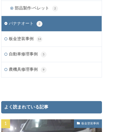
部品製作-ベレット
2
バナナオート
2
板金塗装事例
14
自動車修理事例
5
農機具修理事例
9
よく読まれている記事
板金塗装事例