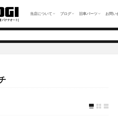
当店について
ブログ
旧車パーツ
お問い
ホーム
旧車整備について
板金塗装について
車検について
日常点検について
タイヤ交換について
オイル交換料金
農機具修理について
アクセス・店舗情報
全ての記事
旧車パーツショップ商品追加情報
旧車整備事例
板金塗装事例
自動車修理事例
農機具修理事例
旧車パーツ製作いた
旧車パーツショップ
旧車関連サービスに
旧車電動パワステ取
メー
LIN
チ