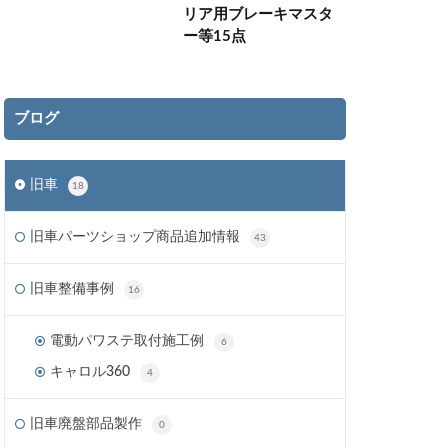
リア用ブレーキマスタ
ー等15点
ブログ
旧車
18
旧車パーツショップ商品追加情報
43
旧車整備事例
16
電動パワステ取付施工例
6
キャロル360
4
旧車廃盤部品製作
0