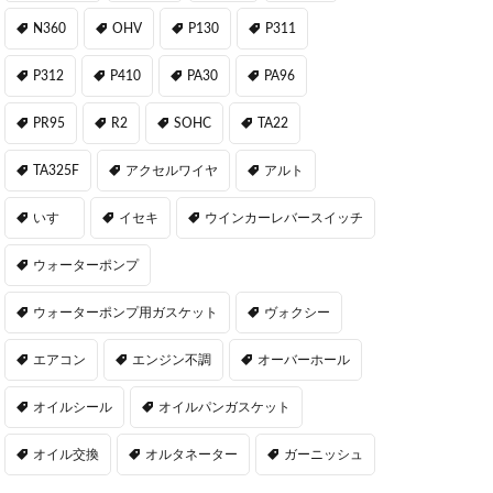
N360
OHV
P130
P311
P312
P410
PA30
PA96
PR95
R2
SOHC
TA22
TA325F
アクセルワイヤ
アルト
いすゞ
イセキ
ウインカーレバースイッチ
ウォーターポンプ
ウォーターポンプ用ガスケット
ヴォクシー
エアコン
エンジン不調
オーバーホール
オイルシール
オイルパンガスケット
オイル交換
オルタネーター
ガーニッシュ