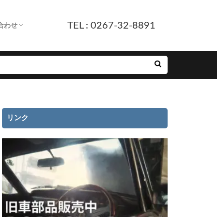
TEL : 0267-32-8891
合わせ
します。
へ
ついて
付
ルフォーム
E友だち追加
リンク