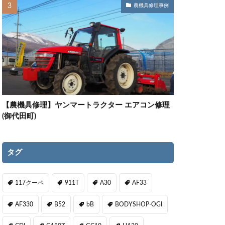
農機具修理事例
【農機具修理】ヤンマートラクター エアコン修理
(御代田町)
タグ
117クーペ
911T
A30
AF33
AF330
B52
bB
BODYSHOP-OGI