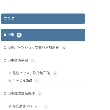
ブログ
旧車
18
旧車パーツショップ商品追加情報
43
旧車整備事例
16
電動パワステ取付施工例
6
キャロル360
4
旧車廃盤部品製作
0
部品製作-ベレット
2