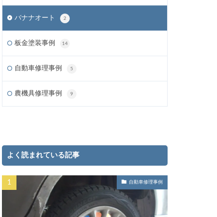
バナナオート
2
板金塗装事例
14
自動車修理事例
5
農機具修理事例
9
よく読まれている記事
自動車修理事例