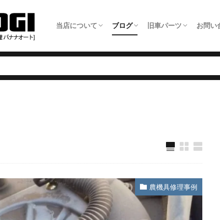
当店について
ブログ
旧車パーツ
お問い
ホーム
旧車整備について
板金塗装について
車検について
日常点検について
タイヤ交換について
オイル交換料金
農機具修理について
アクセス・店舗情報
全ての記事
旧車パーツショップ商品追加情報
旧車整備事例
板金塗装事例
自動車修理事例
農機具修理事例
旧車パーツ製作いた
旧車パーツショップ
旧車関連サービスに
旧車電動パワステ取
メー
LIN
農機具修理事例